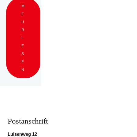
M
E
H
R
L
E
S
E
N
Postanschrift
Luisenweg 12