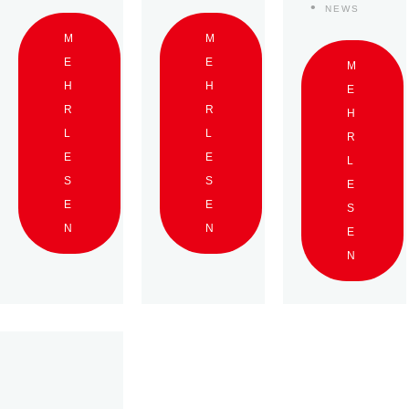
NEWS
M
M
E
E
M
H
H
E
R
R
H
L
L
R
E
E
L
S
S
E
E
E
S
N
N
E
N