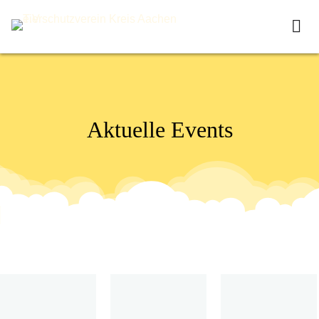
A
k
t
u
e
l
l
e
E
v
e
n
t
s