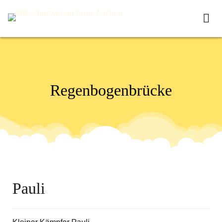
R
e
g
e
n
b
o
g
e
n
b
r
ü
c
k
e
Pauli