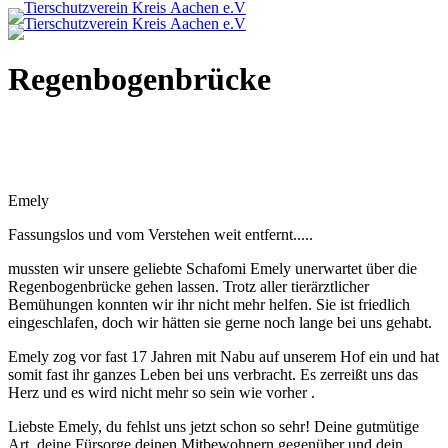
R
e
g
e
n
b
o
g
e
n
b
r
ü
c
k
e
Emely
Fassungslos und vom Verstehen weit entfernt.....
mussten wir unsere geliebte Schafomi Emely unerwartet über die
Regenbogenbrücke gehen lassen. Trotz aller tierärztlicher
Bemühungen konnten wir ihr nicht mehr helfen. Sie ist friedlich
eingeschlafen, doch wir hätten sie gerne noch lange bei uns gehabt.
Emely zog vor fast 17 Jahren mit Nabu auf unserem Hof ein und hat
somit fast ihr ganzes Leben bei uns verbracht. Es zerreißt uns das
Herz und es wird nicht mehr so sein wie vorher .
Liebste Emely, du fehlst uns jetzt schon so sehr! Deine gutmütige
Art, deine Fürsorge deinen Mitbewohnern gegenüber und dein