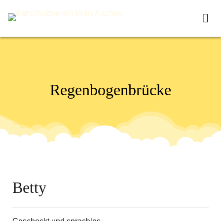
R
e
g
e
n
b
o
g
e
n
b
r
ü
c
k
e
Betty